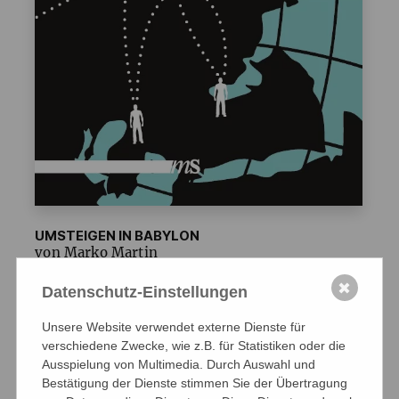
UMSTEIGEN IN BABYLON
von Marko Martin
✖
Klappenbroschur, 240 Seiten
Datenschutz-Einstellungen
Veröffentlchung: August 2016
Unsere Website verwendet externe Dienste für
verschiedene Zwecke, wie z.B. für Statistiken oder die
Zum Buch im Salzgeber.Shop
Ausspielung von Multimedia. Durch Auswahl und
Bestätigung der Dienste stimmen Sie der Übertragung