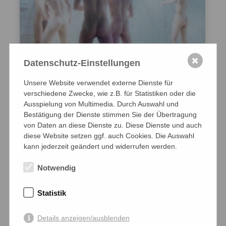
✖
Datenschutz-Einstellungen
Unsere Website verwendet externe Dienste für
verschiedene Zwecke, wie z.B. für Statistiken oder die
Ausspielung von Multimedia. Durch Auswahl und
Bestätigung der Dienste stimmen Sie der Übertragung
Als DVD & VoD
von Daten an diese Dienste zu. Diese Dienste und auch
diese Website setzen ggf. auch Cookies. Die Auswahl
GLEICHUNG MIT EINEM UNBEKANNTEN
kann jederzeit geändert und widerrufen werden.
ein Film von Dietrich de Velsa
Notwendig
Frankreich 1980, 99 Minuten, französische
Originalfassung mit deutschen Untertiteln
Statistik
keine Altersfreigabe
Details anzeigen/ausblenden
Zur Besprechung in der Sissy