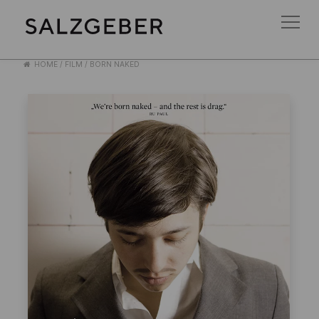
HOME
/
FILM
/
BORN NAKED