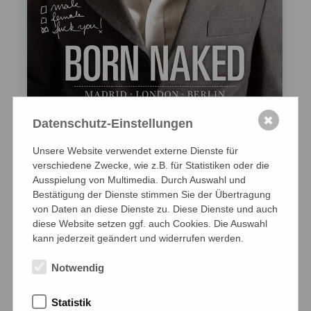
✖
Datenschutz-Einstellungen
Unsere Website verwendet externe Dienste für
Auf DVD
verschiedene Zwecke, wie z.B. für Statistiken oder die
Ausspielung von Multimedia. Durch Auswahl und
BORN NAKED
Bestätigung der Dienste stimmen Sie der Übertragung
ein Film von Andrea Esteban
von Daten an diese Dienste zu. Diese Dienste und auch
diese Website setzen ggf. auch Cookies. Die Auswahl
Deutschland /Spanien/UK 2014, 74 Minuten,
kann jederzeit geändert und widerrufen werden.
deutsch-englisch-spanische Originalfassung mit
teilweise deutschen Untertiteln
Notwendig
FSK
0
Statistik