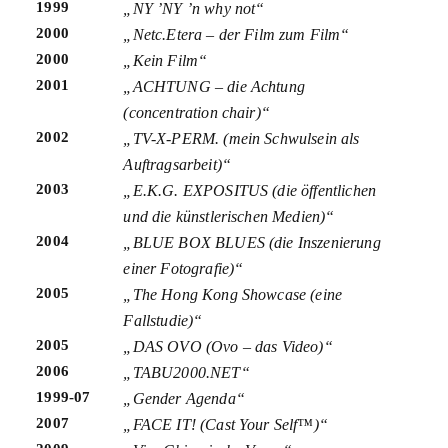
1999
„NY ’NY ’n why not“
2000
„Netc.Etera – der Film zum Film“
2000
„Kein Film“
2001
„ACHTUNG – die Achtung
(concentration chair)“
2002
„TV-X-PERM. (mein Schwulsein als
Auftragsarbeit)“
2003
„E.K.G. EXPOSITUS (die öffentlichen
und die künstlerischen Medien)“
2004
„BLUE BOX BLUES (die Inszenierung
einer Fotografie)“
2005
„The Hong Kong Showcase (eine
Fallstudie)“
2005
„DAS OVO (Ovo – das Video)“
2006
„TABU2000.NET“
1999-07
„Gender Agenda“
2007
„FACE IT! (Cast Your Self™)“