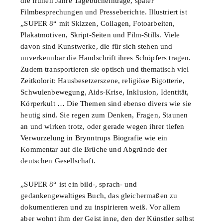
die frühen Jahre Tagebucheinträge, später
Filmbesprechungen und Presseberichte. Illustriert ist
„SUPER 8“ mit Skizzen, Collagen, Fotoarbeiten,
Plakatmotiven, Skript-Seiten und Film-Stills. Viele
davon sind Kunstwerke, die für sich stehen und
unverkennbar die Handschrift ihres Schöpfers tragen.
Zudem transportieren sie optisch und thematisch viel
Zeitkolorit: Hausbesetzerszene, religiöse Bigotterie,
Schwulenbewegung, Aids-Krise, Inklusion, Identität,
Körperkult … Die Themen sind ebenso divers wie sie
heutig sind. Sie regen zum Denken, Fragen, Staunen
an und wirken trotz, oder gerade wegen ihrer tiefen
Verwurzelung in Brynntrups Biografie wie ein
Kommentar auf die Brüche und Abgründe der
deutschen Gesellschaft.
„SUPER 8“ ist ein bild-, sprach- und
gedankengewaltiges Buch, das gleichermaßen zu
dokumentieren und zu inspirieren weiß. Vor allem
aber wohnt ihm der Geist inne, den der Künstler selbst