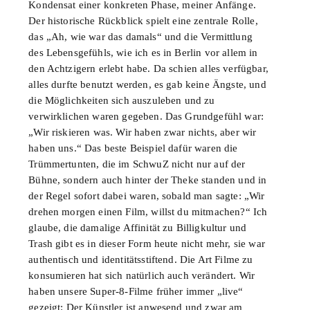
Kondensat einer konkreten Phase, meiner Anfänge.
Der historische Rückblick spielt eine zentrale Rolle,
das „Ah, wie war das damals“ und die Vermittlung
des Lebensgefühls, wie ich es in Berlin vor allem in
den Achtzigern erlebt habe. Da schien alles verfügbar,
alles durfte benutzt werden, es gab keine Ängste, und
die Möglichkeiten sich auszuleben und zu
verwirklichen waren gegeben. Das Grundgefühl war:
„Wir riskieren was. Wir haben zwar nichts, aber wir
haben uns.“ Das beste Beispiel dafür waren die
Trümmertunten, die im SchwuZ nicht nur auf der
Bühne, sondern auch hinter der Theke standen und in
der Regel sofort dabei waren, sobald man sagte: „Wir
drehen morgen einen Film, willst du mitmachen?“ Ich
glaube, die damalige Affinität zu Billigkultur und
Trash gibt es in dieser Form heute nicht mehr, sie war
authentisch und identitätsstiftend. Die Art Filme zu
konsumieren hat sich natürlich auch verändert. Wir
haben unsere Super-8-Filme früher immer „live“
gezeigt: Der Künstler ist anwesend und zwar am