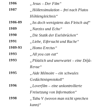
1986
„Jesus – Der Film“
1987
„Höllensimulation – frei nach Platos
Höhlengleichnis“
1986-89
„Iss doch wenigstens das Fleisch auf“
1989
„Narziss und Echo“
1990
„Die Statik der Eselsbrücken“
1991
„Liebe, Eifersucht und Rache“
1989-93
„Homo Erectus“
1993
„All you can eat“
1993
„Plötzlich und unerwartet – eine Déjà-
Revue“
1995
„Aide Mémoire – ein schwules
Gedächtnisprotokoll“
1996
„Loverfilm – eine unkontrollierte
Freisetzung von Information“
1998
„Tabu V (wovon man nicht sprechen
kann)“