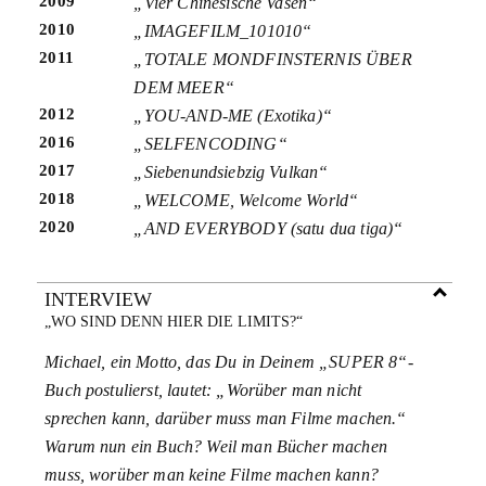
2009
„Vier Chinesische Vasen“
2010
„IMAGEFILM_101010“
2011
„TOTALE MONDFINSTERNIS ÜBER
DEM MEER“
2012
„YOU-AND-ME (Exotika)“
2016
„SELFENCODING“
2017
„Siebenundsiebzig Vulkan“
2018
„WELCOME, Welcome World“
2020
„AND EVERYBODY (satu dua tiga)“
INTERVIEW
„WO SIND DENN HIER DIE LIMITS?“
Michael, ein Motto, das Du in Deinem „SUPER 8“-
Buch postulierst, lautet: „Worüber man nicht
sprechen kann, darüber muss man Filme machen.“
Warum nun ein Buch? Weil man Bücher machen
muss, worüber man keine Filme machen kann?