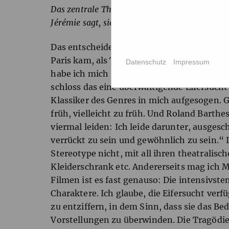
Das zentrale Thema von „Die Rolle meines Lebe
Jérémie sagt, sie verbrenne sein Herz. Wie ha
Das entscheidende Rechercheinstrument wa
Paris kam, als Teenager, der auf dem Land
Datenschutz
Impressum
habe ich mich Hals über Kopf verliebt, und
schloss das eine überwältigende Eifersucht
Klassiker des Genres in mich aufgesogen. G
früh, vielleicht zu früh. Und Roland Barthes
viermal leiden: Ich leide darunter, ausgesch
verrückt zu sein und gewöhnlich zu sein.“ 
Stereotype nicht, mit all ihren theatralis
Kleiderschrank etc. Andererseits mag ich M
Filmen ist es fast genauso: Die intensivste
Charaktere. Ich glaube, die Eifersucht verfü
zu entziffern, in dem Sinn, dass sie das Bed
Vorstellungen zu überwinden. Die Tragödie