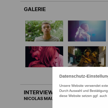
GALERIE
Datenschutz-Einstellu
Unsere Website verwendet extern
Durch Auswahl und Bestätigung 
INTERVIEW
diese Website setzen ggf. auch
NICOLAS MAURY IM GESPRÄCH