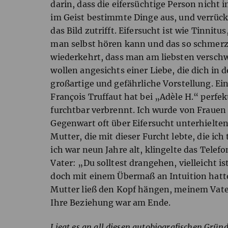
darin, dass die eifersüchtige Person nicht 
im Geist bestimmte Dinge aus, und verrückte
das Bild zutrifft. Eifersucht ist wie Tinnit
man selbst hören kann und das so schmer
wiederkehrt, dass man am liebsten versc
wollen angesichts einer Liebe, die dich in 
großartige und gefährliche Vorstellung. Ei
François Truffaut hat bei „Adèle H.“ perfekt
furchtbar verbrennt. Ich wurde von Frauen 
Gegenwart oft über Eifersucht unterhielte
Mutter, die mit dieser Furcht lebte, die ich
ich war neun Jahre alt, klingelte das Telef
Vater: „Du solltest drangehen, vielleicht i
doch mit einem Übermaß an Intuition hatte
Mutter ließ den Kopf hängen, meinem Vater
Ihre Beziehung war am Ende.
Liegt es an all diesen autobiografischen Gründ