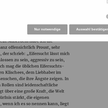
ns“ ist die Eifersucht. Die Hauptfigur
st Du das Thema recherchiert?
r mein eigenes Leben. Als ich nach
 aufgewachsen war, im Limousin,
Nur notwendige
Auswahl bestätige
 wie jede umfassende Leidenschaft
 ein. Außerdem habe ich die
anz offensichtlich Proust, sehr
, der schrieb: „Eifersucht lässt mich
lossen zu sein, aggressiv zu sein,
Ich mag die üblichen Eifersuchts-
chen Klischees, dem Liebhaber im
enschen, die ihre Ängste zeigen. In
n Rollen sind leidenschaftliche
gt über eine große Kraft, die Welt
ürfnis stärkt, die eigenen
, wenn ich es so nennen kann, liegt