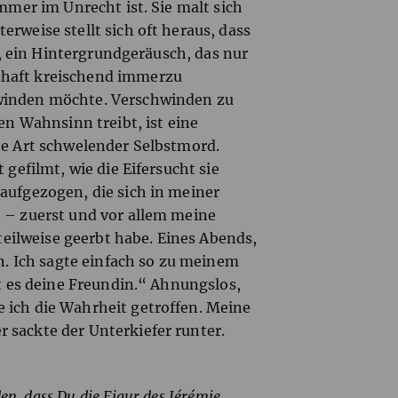
immer im Unrecht ist. Sie malt sich
rweise stellt sich oft heraus, dass
us, ein Hintergrundgeräusch, das nur
zhaft kreischend immerzu
hwinden möchte. Verschwinden zu
den Wahnsinn treibt, ist eine
ne Art schwelender Selbstmord.
 gefilmt, wie die Eifersucht sie
aufgezogen, die sich in meiner
n – zuerst und vor allem meine
 teilweise geerbt habe. Eines Abends,
on. Ich sagte einfach so zu meinem
st es deine Freundin.“ Ahnungslos,
 ich die Wahrheit getroffen. Meine
 sackte der Unterkiefer runter.
en, dass Du die Figur des Jérémie