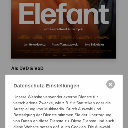
Als DVD & VoD
ELEFANT
✖
ein Film von Kamil Krawczycki
Datenschutz-Einstellungen
Polen 2022, 93 Minuten, polnische
Unsere Website verwendet externe Dienste für
verschiedene Zwecke, wie z.B. für Statistiken oder die
Originalfassung mit deutschen Untertiteln
Ausspielung von Multimedia. Durch Auswahl und
Bestätigung der Dienste stimmen Sie der Übertragung
Kinostart: 24. August 2023
von Daten an diese Dienste zu. Diese Dienste und auch
FSK
12
diese Website setzen ggf. auch Cookies. Die Auswahl