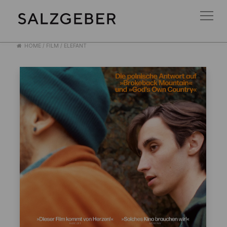
HOME
/
FILM
/
ELEFANT