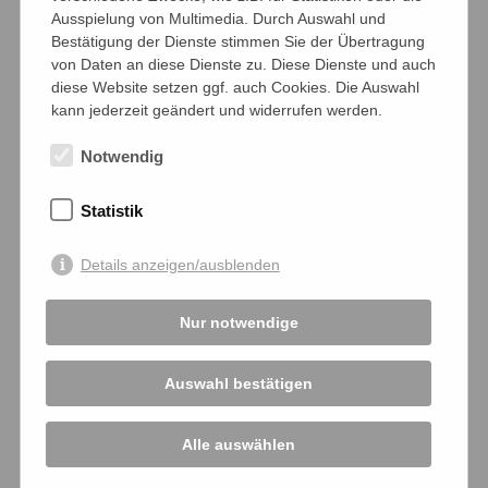
Ausspielung von Multimedia. Durch Auswahl und
Bestätigung der Dienste stimmen Sie der Übertragung
DER FUNKTIONÄR
von Daten an diese Dienste zu. Diese Dienste und auch
diese Website setzen ggf. auch Cookies. Die Auswahl
Klaus Gysi war einer der führenden
kann jederzeit geändert und widerrufen werden.
Kulturpolitiker der
DDR
. 1912 geboren, war er
zwei Jahre alt, als der Erste Weltkrieg begann.
Notwendig
Als er sechs war, brach das Kaiserreich
zusammen. Mit 15 sah er vor dem Fenster der
Statistik
elterlichen Wohnung einen erschossenen
Arbeiter auf der Straße liegen. Er trat dem
Details anzeigen/ausblenden
kommunistischen Jungendverband bei, später
der kommunistischen Partei. Bis 1945 lebte er
Nur notwendige
illegal in Berlin. Dann machte er im
sozialistischen Deutschland Karriere,
Abstürze inbegriffen. Er war Verlagsleiter,
Auswahl bestätigen
Kulturminister, Botschafter, Staatssekretär
für Kirchenfragen. Ein Meister der Gesten und
Alle auswählen
des geschickten Taktierens im sozialistischen
Apparat. 1988, kurz vor dem Ende der
DDR
,