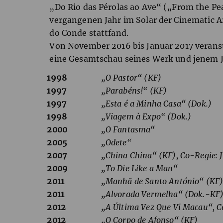
„Do Rio das Pérolas ao Ave“ („From the Pear
vergangenen Jahr im Solar der Cinematic Ar
do Conde stattfand.
Von November 2016 bis Januar 2017 veranst
eine Gesamtschau seines Werk und jenem J
1998
„O Pastor“ (KF)
1997
„Parabéns!“ (KF)
1997
„Esta é a Minha Casa“ (Dok.)
1998
„Viagem à Expo“ (Dok.)
2000
„O Fantasma“
2005
„Odete“
2007
„China China“ (KF), Co-Regie: 
2009
„To Die Like a Man“
2011
„Manhã de Santo António“ (KF
2011
„Alvorada Vermelha“ (Dok.-KF
2012
„A Última Vez Que Vi Macau“, C
2012
„O Corpo de Afonso“ (KF)