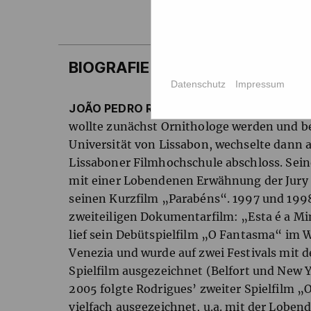
BIOGRAFIE
Datenschutz
Impressum
JOÃO PEDRO RODRIGUES
(Regie & Buch) w
wollte zunächst Ornithologe werden und b
Universität von Lissabon, wechselte dann 
Lissaboner Filmhochschule abschloss. Sein
mit einer Lobendenen Erwähnung der Jury d
seinen Kurzfilm „Parabéns“. 1997 und 1998
zweiteiligen Dokumentarfilm: „Esta é a M
lief sein Debütspielfilm „O Fantasma“ im 
Venezia und wurde auf zwei Festivals mit 
Spielfilm ausgezeichnet (Belfort und New Y
2005 folgte Rodrigues’ zweiter Spielfilm „
vielfach ausgezeichnet, u.a. mit der Lob