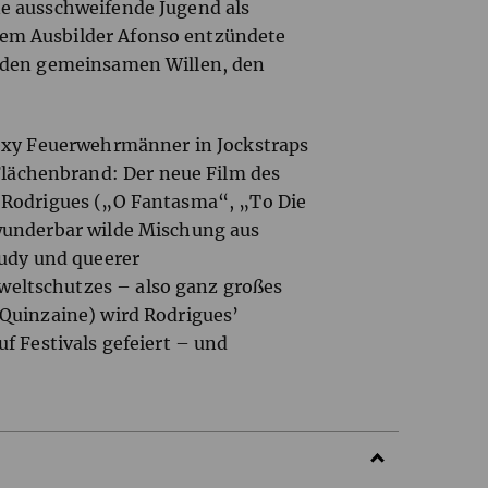
ne ausschweifende Jugend als
em Ausbilder Afonso entzündete
d den gemeinsamen Willen, den
sexy Feuerwehrmänner in Jockstraps
ächenbrand: Der neue Film des
o Rodrigues („O Fantasma“, „To Die
 wunderbar wilde Mischung aus
tudy und queerer
eltschutzes – also ganz großes
(Quinzaine) wird Rodrigues’
uf Festivals gefeiert – und