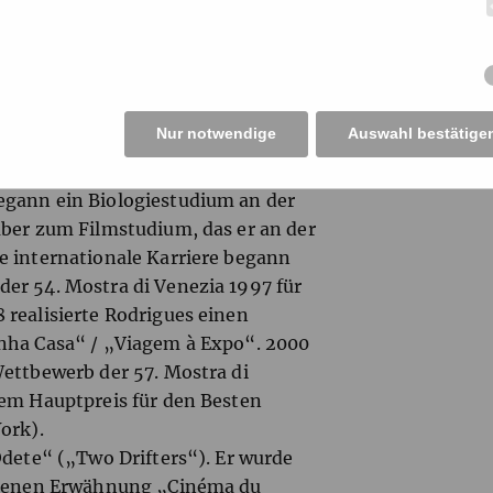
Nur notwendige
Auswahl bestätige
urde 1966 in Lissabon geboren. Er
egann ein Biologiestudium an der
aber zum Filmstudium, das er an der
e internationale Karriere begann
er 54. Mostra di Venezia 1997 für
 realisierte Rodrigues einen
inha Casa“ / „Viagem à Expo“. 2000
Wettbewerb der 57. Mostra di
dem Hauptpreis für den Besten
ork).
Odete“ („Two Drifters“). Er wurde
endenen Erwähnung „Cinéma du