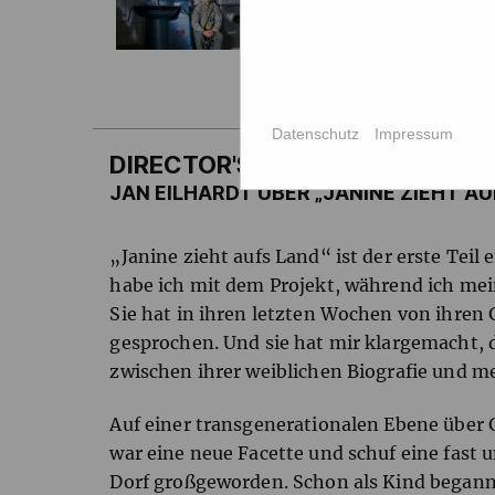
Datenschutz
Impressum
DIRECTOR'S STATEMENT
JAN EILHARDT ÜBER „JANINE ZIEHT AU
„Janine zieht aufs Land“ ist der erste Teil 
habe ich mit dem Projekt, während ich mei
Sie hat in ihren letzten Wochen von ihren
gesprochen. Und sie hat mir klargemacht
zwischen ihrer weiblichen Biografie und m
Auf einer transgenerationalen Ebene übe
war eine neue Facette und schuf eine fast u
Dorf großgeworden. Schon als Kind begann