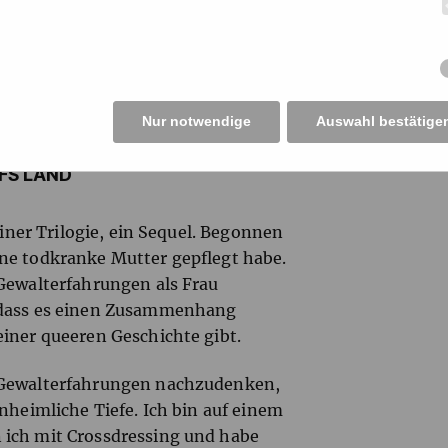
Nur notwendige
Auswahl bestätige
FS LAND“
einer Trilogie, ein Sequel. Begonnen
ne todkranke Mutter gepflegt habe.
 Gewalterfahrungen als Frau
, dass es einen Zusammenhang
einer queeren Geschichte gibt.
r Gewalterfahrungen nachzudenken,
nheimliche Tiefe. Ich bin auf einem
 ich mit Crossdressing und habe