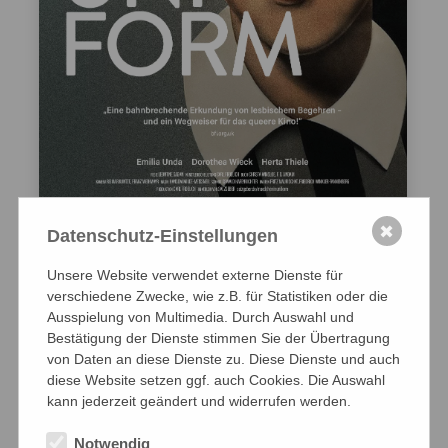
✖
Datenschutz-Einstellungen
Als DVD & VoD
Unsere Website verwendet externe Dienste für
MÄDCHEN IN UNIFORM
verschiedene Zwecke, wie z.B. für Statistiken oder die
ein Film von Leontine Sagan
Ausspielung von Multimedia. Durch Auswahl und
Bestätigung der Dienste stimmen Sie der Übertragung
Deutschland 1931, 96 Minuten, deutsche
von Daten an diese Dienste zu. Diese Dienste und auch
Originalfassung
diese Website setzen ggf. auch Cookies. Die Auswahl
kann jederzeit geändert und widerrufen werden.
FSK
12
Notwendig
Zur Filmbesprechung in der Sissy