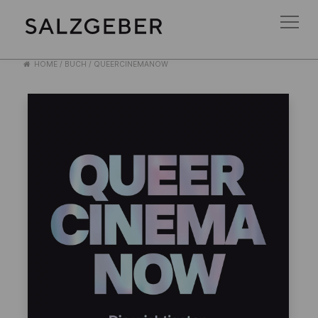
HOME
/
BUCH
/
QUEERCINEMANOW