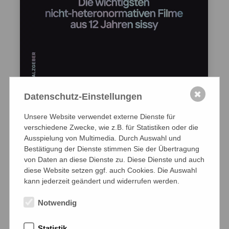
✖
Datenschutz-Einstellungen
Buch
Unsere Website verwendet externe Dienste für
QUEER CINEMA NOW
verschiedene Zwecke, wie z.B. für Statistiken oder die
herausgegeben von Björn Koll, Jan Künemund,
Ausspielung von Multimedia. Durch Auswahl und
Christian Weber
Bestätigung der Dienste stimmen Sie der Übertragung
von Daten an diese Dienste zu. Diese Dienste und auch
Hardcover, 240×320 mm, 352 Seiten,
diese Website setzen ggf. auch Cookies. Die Auswahl
kann jederzeit geändert und widerrufen werden.
200 Abbildungen in Farbe
Veröffentlichung: März 2022
Notwendig
Zum Buch im Salzgeber.Shop
Statistik