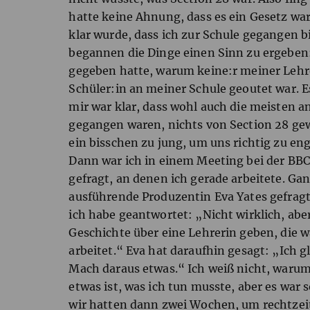
hatte keine Ahnung, dass es ein Gesetz war
klar wurde, dass ich zur Schule gegangen b
begannen die Dinge einen Sinn zu ergeben
gegeben hatte, warum keine:r meiner Lehre
Schüler:in an meiner Schule geoutet war. 
mir war klar, dass wohl auch die meisten a
gegangen waren, nichts von Section 28 ge
ein bisschen zu jung, um uns richtig zu en
Dann war ich in einem Meeting bei der
BBC
gefragt, an denen ich gerade arbeitete. Ga
ausführende Produzentin Eva Yates gefrag
ich habe geantwortet: „Nicht wirklich, abe
Geschichte über eine Lehrerin geben, die w
arbeitet.“ Eva hat daraufhin gesagt: „Ich g
Mach daraus etwas.“ Ich weiß nicht, warum 
etwas ist, was ich tun musste, aber es war 
wir hatten dann zwei Wochen, um recht­ze