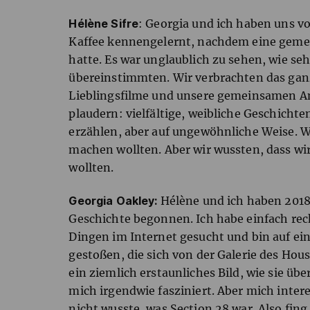
Hélène Sifre
: Georgia und ich haben uns v
Kaffee kennengelernt, nachdem eine geme
hatte. Es war unglaublich zu sehen, wie s
übereinstimmten. Wir verbrachten das ganz
Lieblingsfilme und unsere gemeinsamen A
plaudern: vielfältige, weibliche Geschicht
erzählen, aber auf ungewöhnliche Weise. W
machen wollten. Aber wir wussten, dass 
wollten.
Georgia Oakley:
Hélène und ich haben 2018
Geschichte begonnen. Ich habe einfach rec
Dingen im Internet gesucht und bin auf ein
gestoßen, die sich von der Galerie des Hous
ein ziemlich erstaunliches Bild, wie sie üb
mich irgendwie fasziniert. Aber mich intere
nicht wusste, was Section 28 war. Also fing