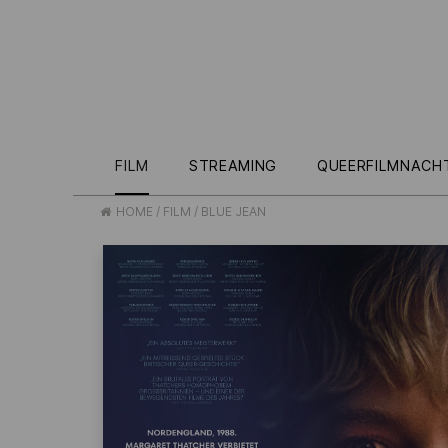
FILM
STREAMING
QUEERFILMNACH
HOME
/
FILM
/
BLUE JEAN