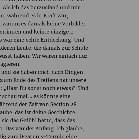
. Als ich das herausfand und mir
in, während es in Kraft war,
: warum es damals keine Vorbilder
r:innen und kein:e einzige:r
Es war eine echte Entdeckung! Und
nderen Leute, die damals zur Schule
wusst haben. Wir waren einfach nur
gagieren.
und sie haben mich nach Dingen
nz am Ende des Treffens hat unsere
t: „Hast Du sonst noch etwas?“ Und
r schau mal … es könnte eine
ährend der Zeit von Section 28
laube, das ist deine Geschichte.
sie das Gefühl hatte, dass das
so. Das war der Anfang. Ich glaube,
itig zum iFeatures-Termin eine