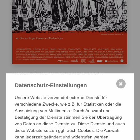
UNTER MÄNNERN - SCHWUL IN DER DDR
ein Film von Ringo Rösener und Markus Stein
✖
Datenschutz-Einstellungen
Deutschland 2012, 91 Minuten, deutsche
Unsere Website verwendet externe Dienste für
Originalfassung
verschiedene Zwecke, wie z.B. für Statistiken oder die
Ausspielung von Multimedia. Durch Auswahl und
FSK
12
Bestätigung der Dienste stimmen Sie der Übertragung
von Daten an diese Dienste zu. Diese Dienste und auch
Kinostart: 26. April 2012
diese Website setzen ggf. auch Cookies. Die Auswahl
kann jederzeit geändert und widerrufen werden.
Zur
DVD
im Salzgeber.Shop