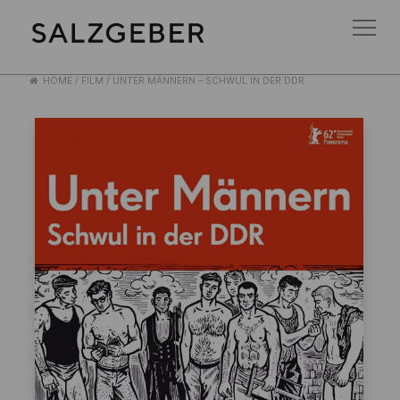
HOME
/
FILM
/
UNTER MÄNNERN – SCHWUL IN DER DDR