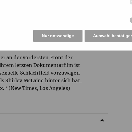
Poesie der Perversion.“ (Hans
ion fast umstürzlerische Züge. Mit
die Norvind den eigenen Körper
Nur notwendige
Auswahl bestätige
chreitung.“ (Tip Berlin)
r an der vordersten Front der
 ihrem letzten Dokumentarfilm ist
o-sexuelle Schlachtfeld vorzuwagen
ls Shirley McLaine hinter sich hat,
ox.“ (New Times, Los Angeles)