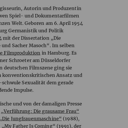
egisseurin, Autorin und Produzentin
siven Spiel- und Dokumentarfilmen
nzen Welt. Geboren am 6. April 1954
urg Germanistik und Politik
 mit der Dissertation „Die
e und Sacher Masoch“. Im selben
e Filmproduktion
in Hamburg. Es
rner Schroeter am Düsseldorfer
ien deutschen Filmszene ging sie
m konventionskritischen Ansatz und
h-schwule Sexualität dem gerade
dende Impulse.
sche und von der damaligen Presse
a
„Verführung: Die grausame Frau“
„Die Jungfrauenmaschine“
(1988),
e
„My Father Is Coming“
(1991), der