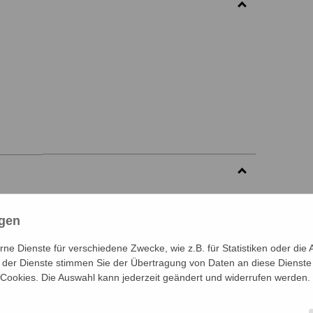
h die Gegensätze aufheben: die
ngen
 zwischen Spiel und Wirklichkeit,
e Dienste für verschiedene Zwecke, wie z.B. für Statistiken oder die 
n sich nur als Schattierungen. In
der Dienste stimmen Sie der Übertragung von Daten an diese Dienste
 Citizen Kane des
 Cookies. Die Auswahl kann jederzeit geändert und widerrufen werden.
und wir lernen auch ihr Rosebud
habe sie sich aufgelehnt, gegen das