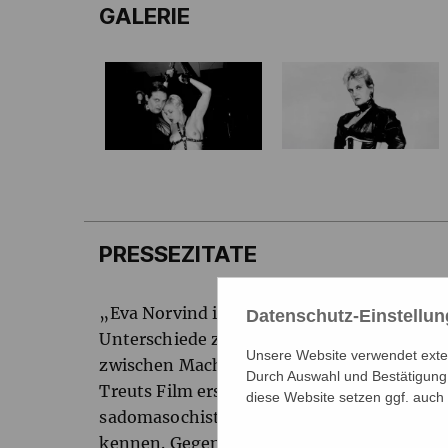
GALERIE
PRESSEZITATE
„Eva Norvind ist eine Amazone, bei der sic
Datenschutz-Einstellu
Unterschiede zwischen Subjekt und Objekt,
Unsere Website verwendet extern
zwischen Machismo und Feminismus erweise
Durch Auswahl und Bestätigung 
Treuts Film erscheint sie als ein weiblicher
diese Website setzen ggf. auch
sadomasochistischen Velvet Underground, 
kennen. Gegen die Perfektion ihrer Mutter 