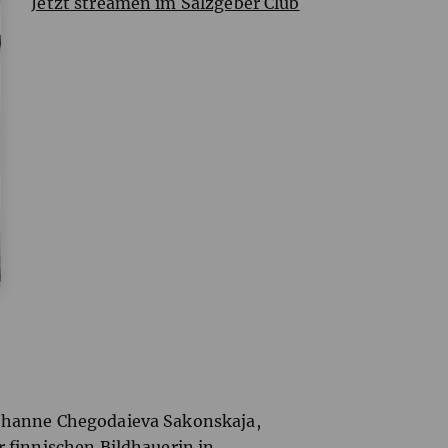
Jetzt streamen im Salzgeber Club
Johanne Chegodaieva Sakonskaja,
r finnischen Bildhauerin in