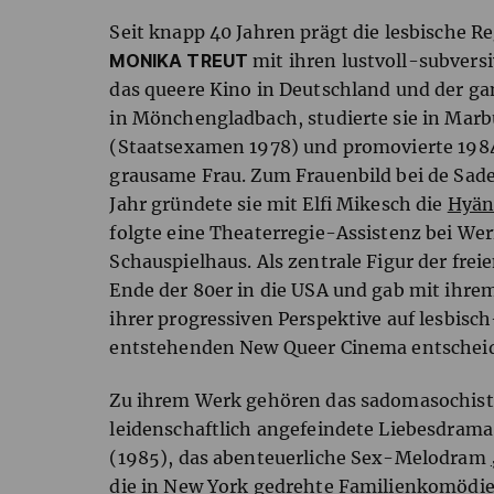
Seit knapp 40 Jahren prägt die lesbische R
MONIKA TREUT
mit ihren lustvoll-subver
das queere Kino in Deutschland und der ga
in Mönchengladbach, studierte sie in Marb
(Staatsexamen 1978) und promovierte 1984
grausame Frau. Zum Frauenbild bei de Sad
Jahr gründete sie mit Elfi Mikesch die
Hyän
folgte eine Theaterregie-Assistenz bei We
Schauspielhaus. Als zentrale Figur der fre
Ende der 80er in die USA und gab mit ihre
ihrer progressiven Perspektive auf lesbisc
entstehenden New Queer Cinema entschei
Zu ihrem Werk gehören das sadomasochisti
leidenschaftlich angefeindete Liebesdram
(1985), das abenteuerliche Sex-Melodram
die in New York gedrehte Familienkomödi