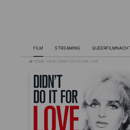
FILM
STREAMING
QUEERFILMNACH
HOME
/
FILM
/
DIDN'T DO IT FOR LOVE