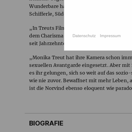
Wunderbare habe sie rebelliert, mit einer 
Schifferle, Süddeutsche Zeitung)
„In Treuts Film trägt die sexuelle Provokat
dem Charisma einer Hohepriesterin macht 
Datenschutz
Impressum
seit Jahrzehnten zum Instrument der Übers
„Monika Treut hat ihre Kamera schon imme
sexuellen Avantgarde eingesetzt. Aber mit
es ihr gelungen, sich so weit auf das sozi
wie nie zuvor. Bewaffnet mit mehr Leben, a
ist die Norvind ebenso eloquent wie parad
BIOGRAFIE