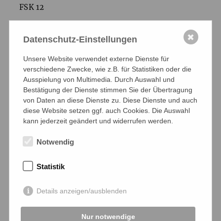
FSK
12
Zur
DVD
im Salzgeber.Shop
✖
Datenschutz-Einstellungen
Unsere Website verwendet externe Dienste für
verschiedene Zwecke, wie z.B. für Statistiken oder die
Ausspielung von Multimedia. Durch Auswahl und
Bestätigung der Dienste stimmen Sie der Übertragung
CHRONOS – FLUSS DER ZEIT
von Daten an diese Dienste zu. Diese Dienste und auch
diese Website setzen ggf. auch Cookies. Die Auswahl
„Strom, alleine immer kann ich dich lieben
kann jederzeit geändert und widerrufen werden.
nur …“ (Johannes Bobrowski: Sarmatische
Zeit)
Notwendig
Der Fluss Chronos, antiker Name der Memel,
Statistik
durchfließt die Region Sarmatien. Ihm folgt
Volker Koepp auf der Suche nach den
Details anzeigen/ausblenden
Schicksalen der Menschen, die an diesen
Ufern leben – und kehrt dabei immer wieder
zu jenen zurück, die seine früheren Filme
Nur notwendige