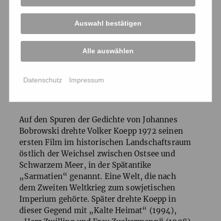
geprägt haben. Doch „Chronos – Fluss der
Zeit“ ist auch das Porträt einer Region im
Auswahl bestätigen
Wandel. Über fünf Jahre dauerten die
Dreharbeiten. Die russische Invasion der
Ukraine, die Covid-19-Pandemie prägen das
Alle auswählen
Erleben genauso wie sowjetische
Vergangenheit und die Narben, die der
Datenschutz
Impressum
Holocaust in den Gemeinschaften
hinterlassen hat.
Auf den Spuren der Gedichte von Johannes
Bobrowski drehte Volker Koepp 1972 seinen
ersten Film im historischen Landschaftsraum
östlich der Weichsel zwischen Ostsee und
Schwarzem Meer, in der Spätantike
„Sarmatien“ genannt. Eine Welt, die nach
dem Zweiten Weltkrieg zum sowjetischen
Imperium gehörte. Später drehte Koepp in
dieser Gegend mit „Kalte Heimat“ (1994),